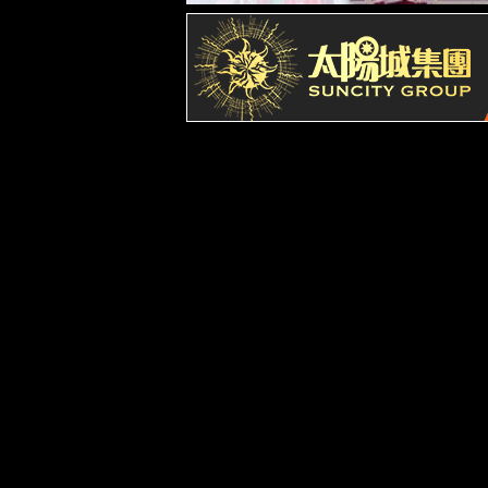
智慧城市
数字乡村
* 您所反馈的产品或业务名称：
* 您要反馈的问题：
* 省份：
* 您的单位/公司：
* 如何联系到您：
* 联系电话：
邮箱：
确认提交