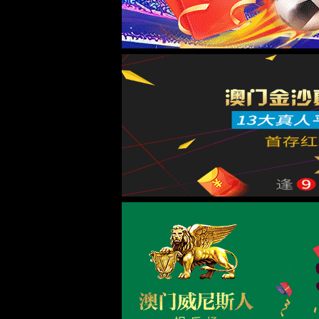
校园招聘
社会招聘
内推
走进4399JS金莎官网入口
企业介绍
品牌中心
企业文化
荣誉资质
社会责任
联系我们

服务热线


