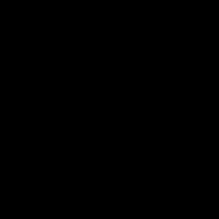
地思考。
间。
通过科技手段，为人类创造更大的价值。