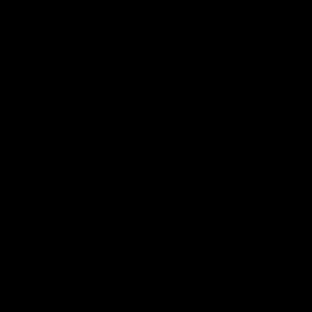
的知识，要深入地思考”